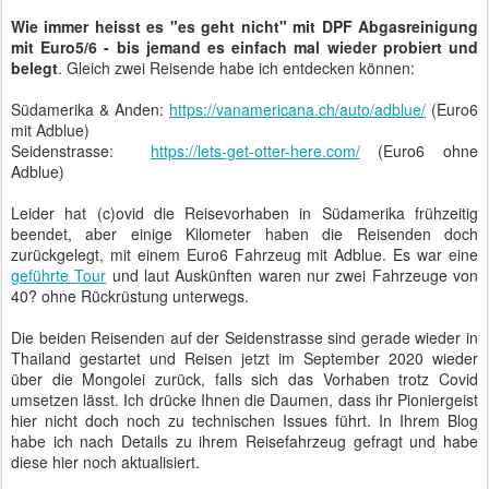
Wie immer heisst es "es geht nicht" mit DPF Abgasreinigung
mit Euro5/6 - bis jemand es einfach mal wieder probiert und
belegt
. Gleich zwei Reisende habe ich entdecken können:
Südamerika & Anden:
https://vanamericana.ch/auto/adblue/
(Euro6
mit Adblue)
Seidenstrasse:
https://lets-get-otter-here.com/
(Euro6 ohne
Adblue)
Leider hat (c)ovid die Reisevorhaben in Südamerika frühzeitig
beendet, aber einige Kilometer haben die Reisenden doch
zurückgelegt, mit einem Euro6 Fahrzeug mit Adblue. Es war eine
geführte Tour
und laut Auskünften waren nur zwei Fahrzeuge von
40? ohne Rückrüstung unterwegs.
Die beiden Reisenden auf der Seidenstrasse sind gerade wieder in
Thailand gestartet und Reisen jetzt im September 2020 wieder
über die Mongolei zurück, falls sich das Vorhaben trotz Covid
umsetzen lässt. Ich drücke Ihnen die Daumen, dass ihr Pioniergeist
hier nicht doch noch zu technischen Issues führt. In Ihrem Blog
habe ich nach Details zu ihrem Reisefahrzeug gefragt und habe
diese hier noch aktualisiert.