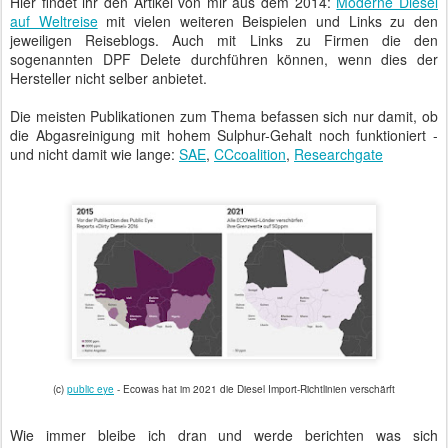
Hier findet ihr den Artikel von mir aus dem 2014:
Moderne Diesel
auf Weltreise
mit vielen weiteren Beispielen und Links zu den
jeweiligen Reiseblogs. Auch mit Links zu Firmen die den
sogenannten DPF Delete durchführen können, wenn dies der
Hersteller nicht selber anbietet.
Die meisten Publikationen zum Thema befassen sich nur damit, ob
die Abgasreinigung mit hohem Sulphur-Gehalt noch funktioniert -
und nicht damit wie lange:
SAE
,
CCcoalition
,
Researchgate
(c)
public eye
- Ecowas hat im 2021 die Diesel Import-Richtlinien verschärft
Wie immer bleibe ich dran und werde berichten was sich